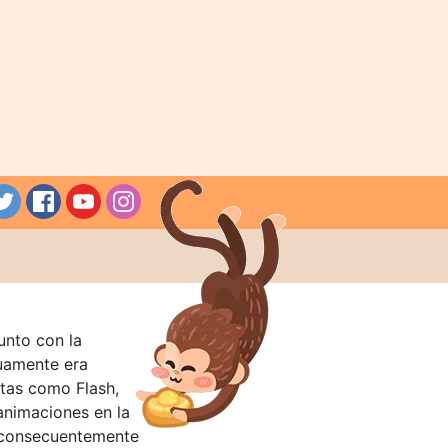
unto con la
guamente era
tas como Flash,
nimaciones en la
 consecuentemente