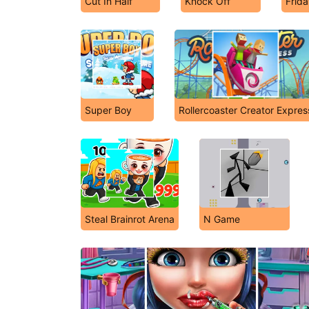
Cut In Half
Knock Off
Frida
Super Boy
Rollercoaster Creator Expres
Steal Brainrot Arena
N Game