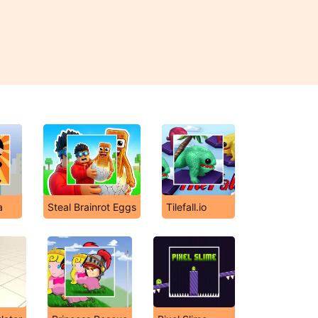
a
Steal Brainrot Eggs
Tilefall.io