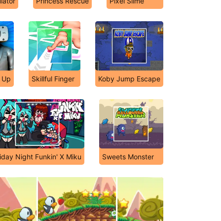
lator
Princess Rescue
Pixel Slime
y Up
Skillful Finger
Koby Jump Escape
iday Night Funkin' X Miku
Sweets Monster