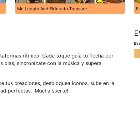
Mr. Lupato And Eldorado Treasure
E
E
Eva
aformas rítmico. Cada toque guía tu flecha por
as olas, sincronízate con la música y supera
te tus creaciones, desbloquea iconos, sube en la
dad perfectas. ¡Mucha suerte!