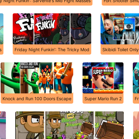
y Night Funkin': Sarvente's Mid Fight Masses
Fort Shooter Simu
s
Friday Night Funkin': The Tricky Mod
Skibidi Toilet Onl
Knock and Run 100 Doors Escape
Super Mario Run 2
Fr