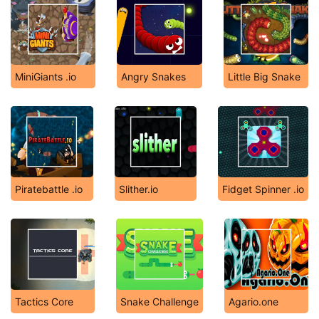
MiniGiants .io
Angry Snakes
Little Big Snake
Piratebattle .io
Slither.io
Fidget Spinner .io
Tactics Core
Snake Challenge
Agario.one