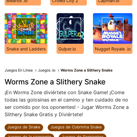
Billiards .io
Crowd City 2
Capman.io
Snake and Ladders
Gulper.io
Nugget Royale .io
Juegos En Línea
Juegos .Io
Worms Zone a Slithery Snake
Worms Zone a Slithery Snake
¡En Worms Zone diviértete con Snake Game! ¡Come
todas las golosinas en el camino y ten cuidado de no
ser comido por los oponentes! - Jugar Worms Zone a
Slithery Snake Gratis y Diviértete!
Juegos de Snake
Juegos de Cobrinha Snake
Juegos de la serpiente
Juegos de Serpientes