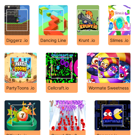
Diggerz .io
Dancing Line
Krunt .io
Slimes .io
PartyToons .io
Cellcraft.io
Wormate Sweetness