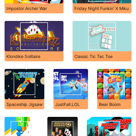
Impostor Archer War
Friday Night Funkin' X Miku
Klondike Solitaire
Classic Tic Tac Toe
Spaceship Jigsaw
JustFall.LOL
Bear Boom