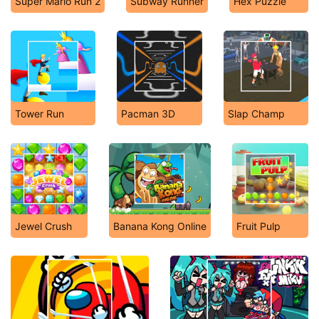
Super Mario Run 2
Subway Runner
Hex Puzzle
Tower Run
Pacman 3D
Slap Champ
Jewel Crush
Banana Kong Online
Fruit Pulp