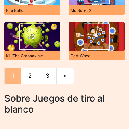
Fire Balls
Mr. Bullet 2
Kill The Coronavirus
Dart Wheel
1
2
3
»
Final
Sobre Juegos de tiro al
blanco