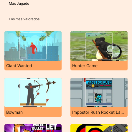
Más Jugado
Los más Valorados
Giant Wanted
Hunter Game
Bowman
Impostor Rush Rocket Launcher