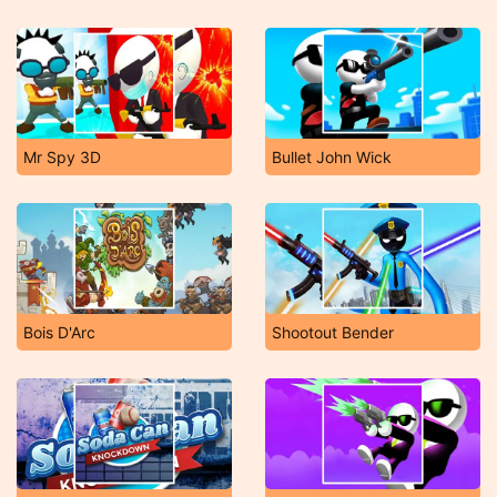
Mr Spy 3D
Bullet John Wick
Bois D'Arc
Shootout Bender