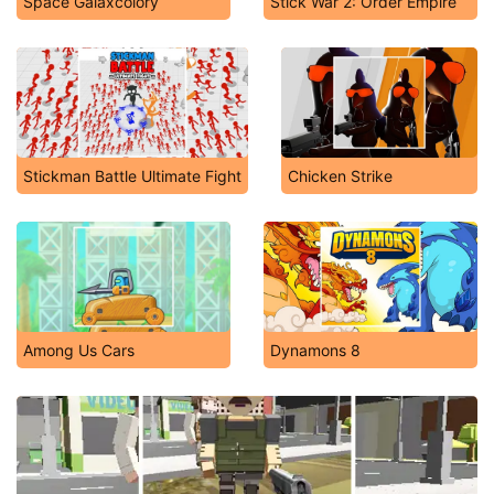
Space Galaxcolory
Stick War 2: Order Empire
Stickman Battle Ultimate Fight
Chicken Strike
Among Us Cars
Dynamons 8