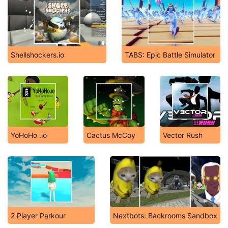
Shellshockers.io
TABS: Epic Battle Simulator
YoHoHo .io
Cactus McCoy
Vector Rush
2 Player Parkour
Nextbots: Backrooms Sandbox