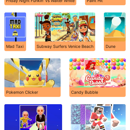
Friday Night Funkin' vs Walter White
Paint Hit
Mad Taxi
Subway Surfers Venice Beach
Dune
Pokemon Clicker
Candy Bubble