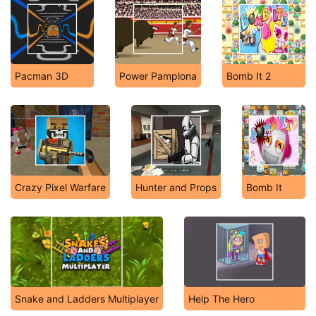
Pacman 3D
Power Pamplona
Bomb It 2
Crazy Pixel Warfare
Hunter and Props
Bomb It
Snake and Ladders Multiplayer
Help The Hero