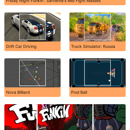
Friday Night Funkin': Sarvente's Mid Fight Masses
Drift Car Driving
Truck Simulator: Russia
Nova Billiard
Pool Ball