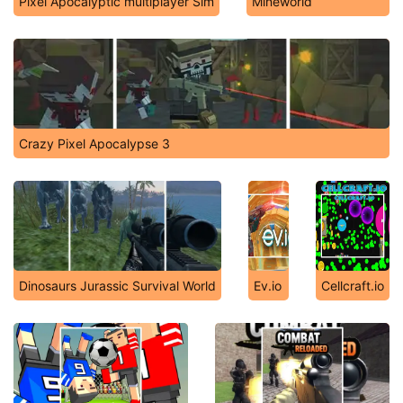
Pixel Apocalyptic multiplayer Sim
Mineworld
Crazy Pixel Apocalypse 3
Dinosaurs Jurassic Survival World
Ev.io
Cellcraft.io