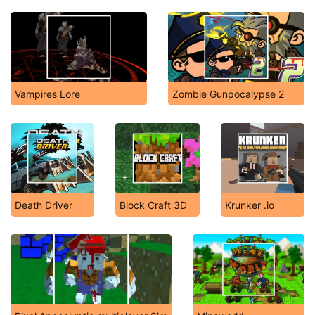
Vampires Lore
Zombie Gunpocalypse 2
Death Driver
Block Craft 3D
Krunker .io