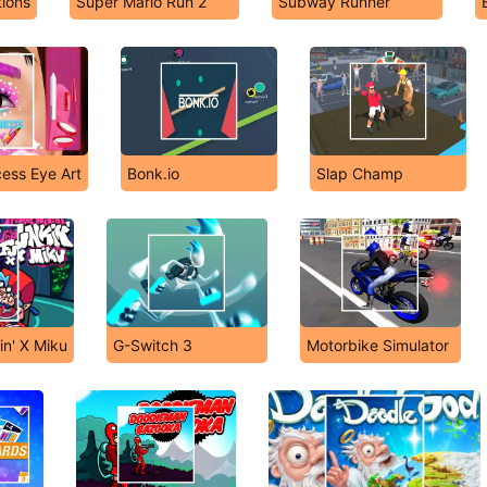
tions
Super Mario Run 2
Subway Runner
cess Eye Art
Bonk.io
Slap Champ
in' X Miku
G-Switch 3
Motorbike Simulator