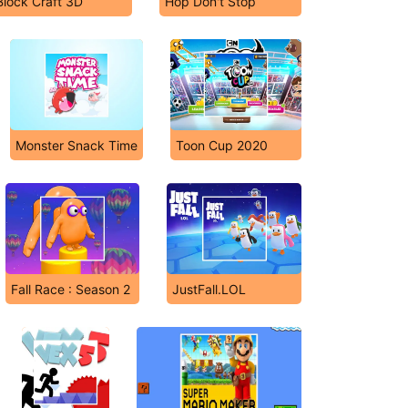
Block Craft 3D
Hop Don't Stop
Monster Snack Time
Toon Cup 2020
Fall Race : Season 2
JustFall.LOL