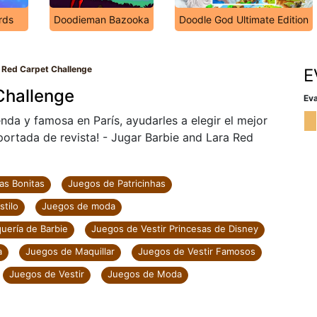
rds
Doodieman Bazooka
Doodle God Ultimate Edition
a Red Carpet Challenge
E
Challenge
Eva
enda y famosa en París, ayudarles a elegir el mejor
portada de revista! - Jugar Barbie and Lara Red
as Bonitas
Juegos de Patricinhas
tilo
Juegos de moda
uería de Barbie
Juegos de Vestir Princesas de Disney
a
Juegos de Maquillar
Juegos de Vestir Famosos
Juegos de Vestir
Juegos de Moda