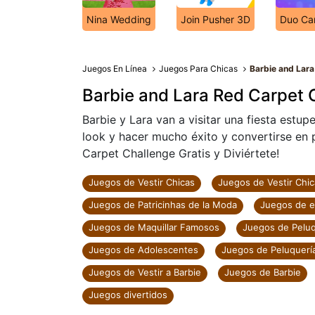
Nina Wedding
Join Pusher 3D
Duo Ca
Juegos En Línea
Juegos Para Chicas
Barbie and Lar
Barbie and Lara Red Carpet 
Barbie y Lara van a visitar una fiesta estup
look y hacer mucho éxito y convertirse en 
Carpet Challenge Gratis y Diviértete!
Juegos de Vestir Chicas
Juegos de Vestir Chic
Juegos de Patricinhas de la Moda
Juegos de es
Juegos de Maquillar Famosos
Juegos de Peluq
Juegos de Adolescentes
Juegos de Peluquerí
Juegos de Vestir a Barbie
Juegos de Barbie
Juegos divertidos