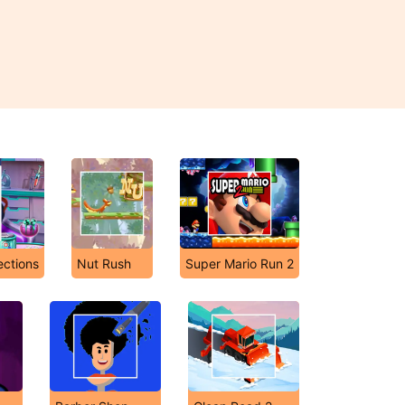
ections
Nut Rush
Super Mario Run 2