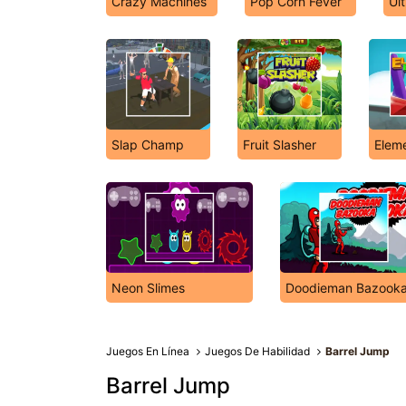
Crazy Machines
Pop Corn Fever
Ul
Slap Champ
Fruit Slasher
Eleme
Neon Slimes
Doodieman Bazook
Juegos En Línea
Juegos De Habilidad
Barrel Jump
Barrel Jump