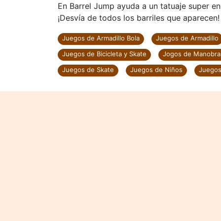
En Barrel Jump ayuda a un tatuaje super en
¡Desvía de todos los barriles que aparecen!
Juegos de Armadillo Bola
Juegos de Armadillo
Juegos de Bicicleta y Skate
Jogos de Manobra
Juegos de Skate
Juegos de Niños
Juegos