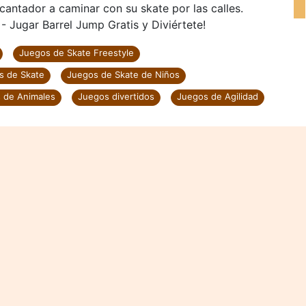
cantador a caminar con su skate por las calles.
 - Jugar Barrel Jump Gratis y Diviértete!
Juegos de Skate Freestyle
s de Skate
Juegos de Skate de Niños
 de Animales
Juegos divertidos
Juegos de Agilidad