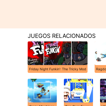
JUEGOS RELACIONADOS
Friday Night Funkin': The Tricky Mod
Ragdol