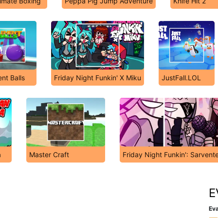
timate Boxing
Peppa Pig Jump Adventure
Knife Hit 2
nt Balls
Friday Night Funkin' X Miku
JustFall.LOL
a
Master Craft
Friday Night Funkin': Sarvent
E
Eva