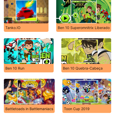
Tanko.IO
Ben 10 Superomnitrix Liberado
Ben 10 Run
Ben 10 Quebra-Cabeça
Battletoads in Battlemaniacs
Toon Cup 2019