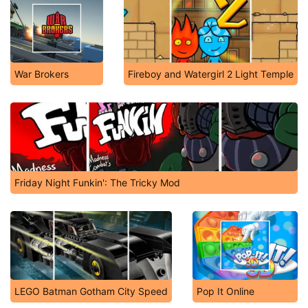
War Brokers
Fireboy and Watergirl 2 Light Temple
Friday Night Funkin': The Tricky Mod
LEGO Batman Gotham City Speed
Pop It Online