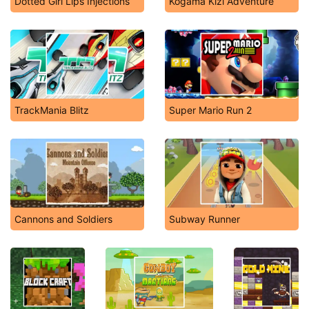
Dotted Girl Lips Injections
Kogama Kizi Adventure
TrackMania Blitz
Super Mario Run 2
Cannons and Soldiers
Subway Runner