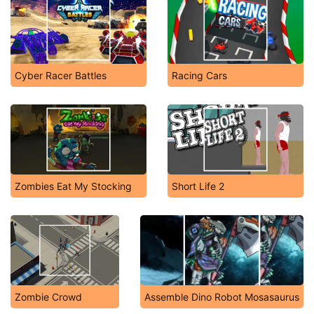
Cyber Racer Battles
Racing Cars
Zombies Eat My Stocking
Short Life 2
Zombie Crowd
Assemble Dino Robot Mosasaurus