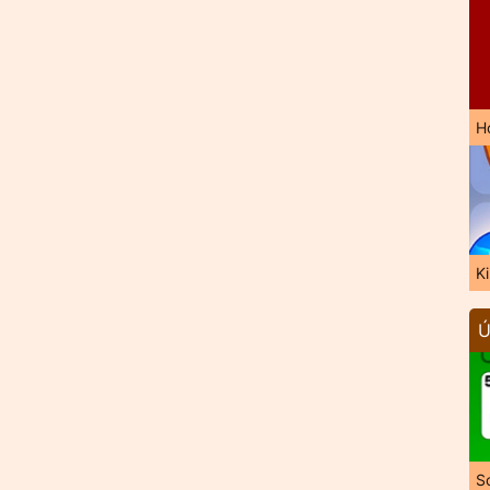
H
K
Ú
So