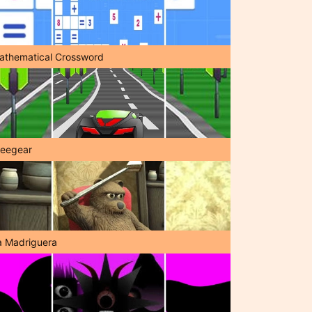
athematical Crossword
reegear
a Madriguera