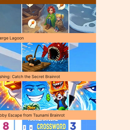
erge Lagoon
shing: Catch the Secret Brainrot
bby Escape from Tsunami Brainrot