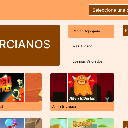
Seleccione una 
P
Recien Agregado
RCIANOS
Más Jugado
Los más Valorados
st
Alien Invasion
J