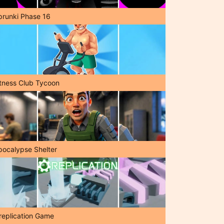
prunki Phase 16
itness Club Tycoon
pocalypse Shelter
replication Game