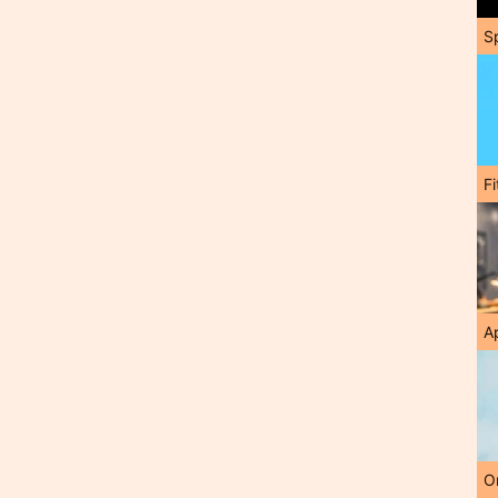
S
F
A
O