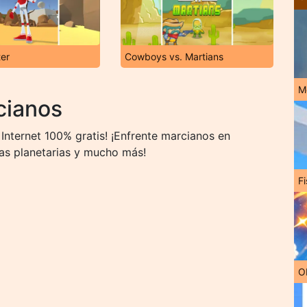
ter
Cowboys vs. Martians
M
cianos
nternet 100% gratis! ¡Enfrente marcianos en
ras planetarias y mucho más!
Fi
O