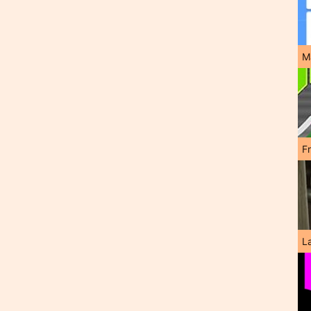
M
F
L