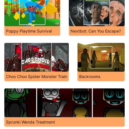
Poppy Playtime Survival
Nextbot: Can You Escape?
Choo Choo Spider Monster Train
Backrooms
Sprunki Wenda Treatment