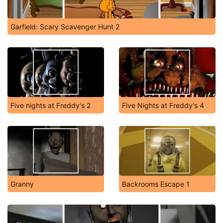
Garfield: Scary Scavenger Hunt 2
Five nights at Freddy's 2
Five Nights at Freddy's 4
Granny
Backrooms Escape 1