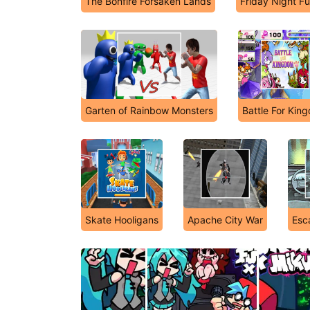
The Bonfire Forsaken Lands
Friday Night Fu
Garten of Rainbow Monsters
Battle For Kin
Skate Hooligans
Apache City War
Esc