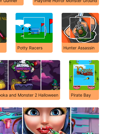
r Gunner
Playtime Horror Monster Ground
Potty Racers
Hunter Assassin
oka and Monster 2 Halloween
Pirate Bay