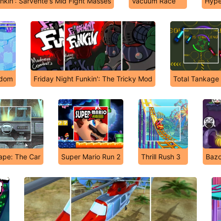
nkin': Sarvente's Mid Fight Masses
Vacuum Race
Hype
gdom
Friday Night Funkin': The Tricky Mod
Total Tankage
ape: The Car
Super Mario Run 2
Thrill Rush 3
Bazo