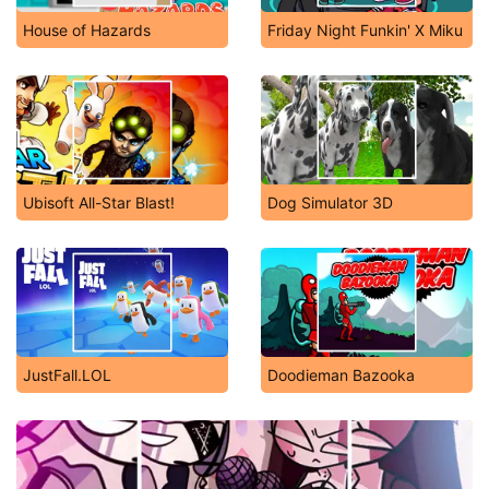
House of Hazards
Friday Night Funkin' X Miku
Ubisoft All-Star Blast!
Dog Simulator 3D
JustFall.LOL
Doodieman Bazooka