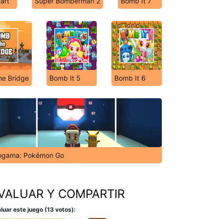
art
Super Bomberman 2
Bomb It 7
e Bridge
Bomb It 5
Bomb It 6
ogama: Pokémon Go
VALUAR Y COMPARTIR
luar este juego (13 votos):