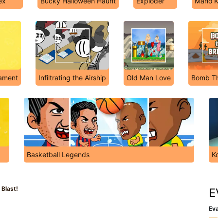
ex
Bucky Halloween Haunt
Exploder
Mario K
nament
Infiltrating the Airship
Old Man Love
Bomb Th
Basketball Legends
K
 Blast!
E
Eva