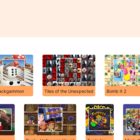
ackgammon
Tiles of the Unexpected
Bomb It 2