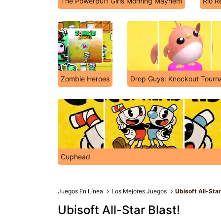
The Powerpuff Girls Morning Mayhem
Rio R
Zombie Heroes
Drop Guys: Knockout Tour
Cuphead
Juegos En Línea
Los Mejores Juegos
Ubisoft All-Star
Ubisoft All-Star Blast!