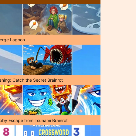
erge Lagoon
shing: Catch the Secret Brainrot
bby Escape from Tsunami Brainrot