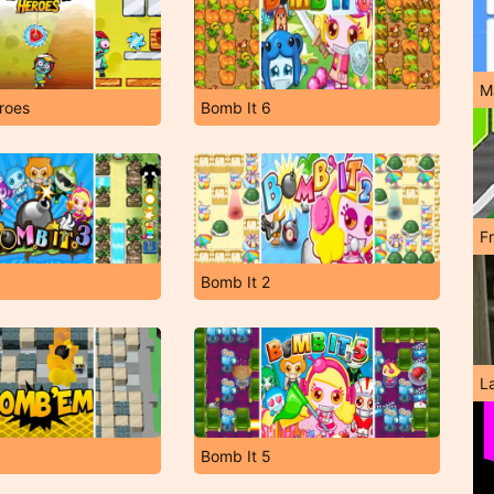
M
roes
Bomb It 6
F
Bomb It 2
L
Bomb It 5