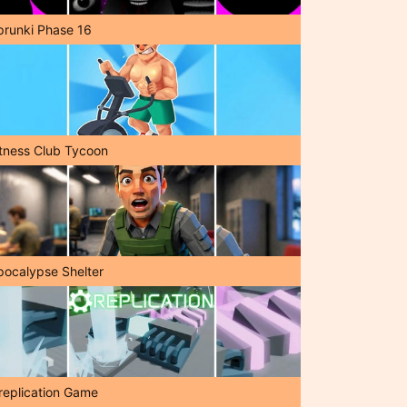
prunki Phase 16
itness Club Tycoon
pocalypse Shelter
replication Game