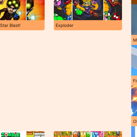
-Star Blast!
Exploder
M
Fi
O