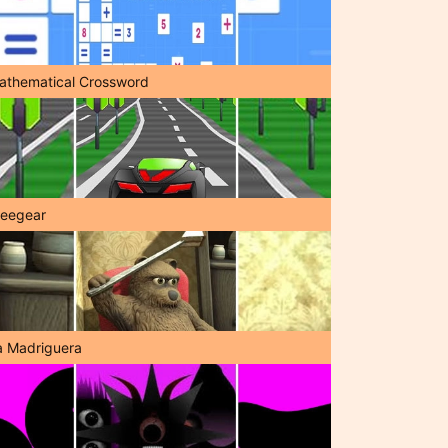
athematical Crossword
reegear
a Madriguera