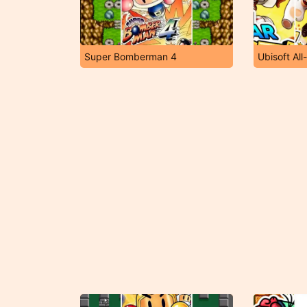
Super Bomberman 4
Ubisoft All