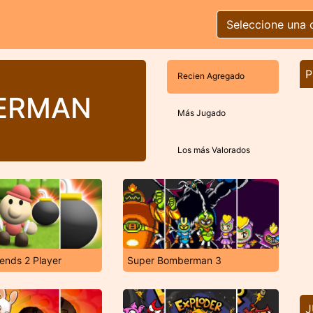
Seleccione una 
P
Recien Agregado
ERMAN
Más Jugado
Los más Valorados
ends 2 Player
Super Bomberman 3
J