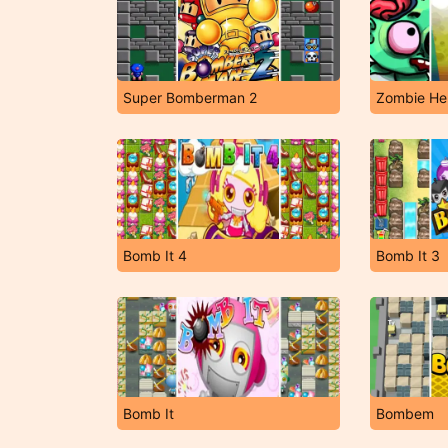
Super Bomberman 2
Zombie He
Bomb It 4
Bomb It 3
Bomb It
Bombem