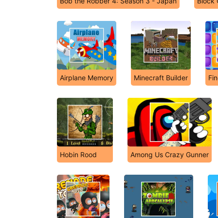
Bob the Robber 4: Season 3 - Japan
Block 
Airplane Memory
Minecraft Builder
Fin
Hobin Rood
Among Us Crazy Gunner