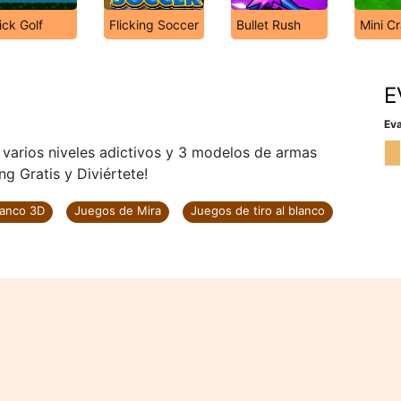
ick Golf
Flicking Soccer
Bullet Rush
Mini Cr
g
E
Eva
varios niveles adictivos y 3 modelos de armas
ng Gratis y Diviértete!
lanco 3D
Juegos de Mira
Juegos de tiro al blanco