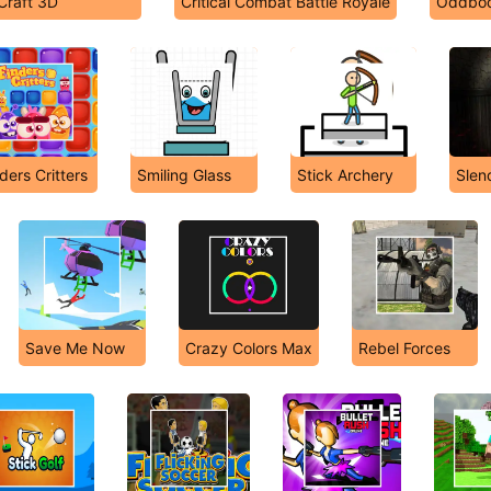
Craft 3D
Critical Combat Battle Royale
Oddbod
ders Critters
Smiling Glass
Stick Archery
Slen
Save Me Now
Crazy Colors Max
Rebel Forces