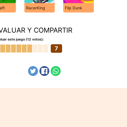
aft
RacerKing
Flip Dunk
VALUAR Y COMPARTIR
luar este juego (12 votos):
7