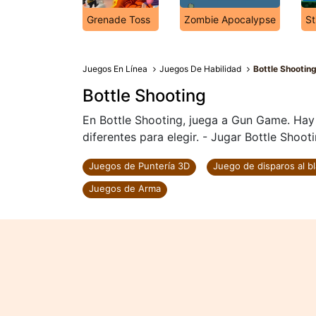
Grenade Toss
Zombie Apocalypse
St
Juegos En Línea
Juegos De Habilidad
Bottle Shootin
Bottle Shooting
En Bottle Shooting, juega a Gun Game. Hay 
diferentes para elegir. - Jugar Bottle Shooti
Juegos de Puntería 3D
Juego de disparos al b
Juegos de Arma