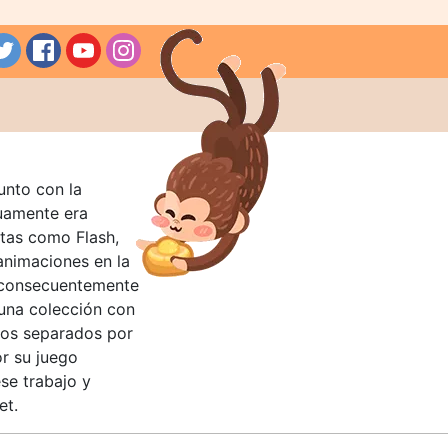
unto con la
guamente era
tas como Flash,
nimaciones en la
 consecuentemente
 una colección con
llos separados por
or su juego
se trabajo y
et.