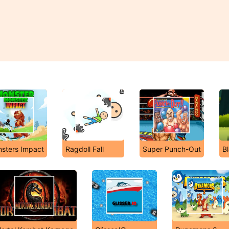
sters Impact
Ragdoll Fall
Super Punch-Out
Bl