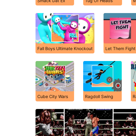
Smack Dat Ex
Tug Of Heads
M
Fall Boys Ultimate Knockout
Let Them Fight
Cube City Wars
Ragdoll Swing
R