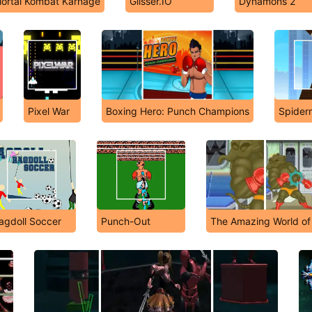
ortal Kombat Karnage
Glisser.IO
Dynamons 2
Pixel War
Boxing Hero: Punch Champions
Spider
agdoll Soccer
Punch-Out
The Amazing World of