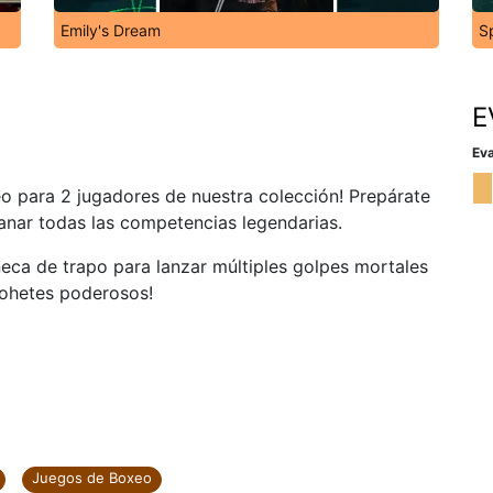
Emily's Dream
S
E
Eva
eo para 2 jugadores de nuestra colección! Prepárate
anar todas las competencias legendarias.
eca de trapo para lanzar múltiples golpes mortales
cohetes poderosos!
Juegos de Boxeo