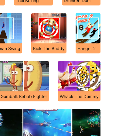
Troll Boxing
Drunken Duel
man Swing
Kick The Buddy
Hanger 2
 Gumball: Kebab Fighter
Whack The Dummy