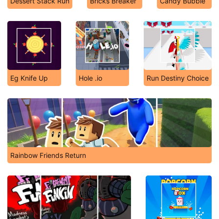
Dessert Stack Run
Bricks Breaker
Candy Bubble
Eg Knife Up
Hole .io
Run Destiny Choice
Rainbow Friends Return