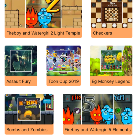
Fireboy and Watergirl 2 Light Temple
Checkers
Assault Fury
Toon Cup 2019
Eg Monkey Legend
Bombs and Zombies
Fireboy and Watergirl 5 Elements