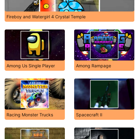
Fireboy and Watergirl 4 Crystal Temple
Among Us Single Player
Among Rampage
Racing Monster Trucks
Spacecraft II