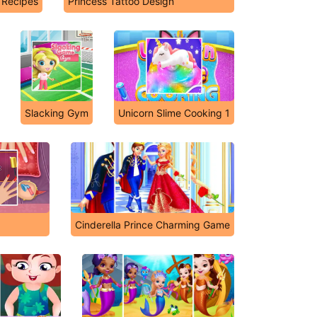
 Recipes
Princess Tattoo Design
Slacking Gym
Unicorn Slime Cooking 1
Cinderella Prince Charming Game