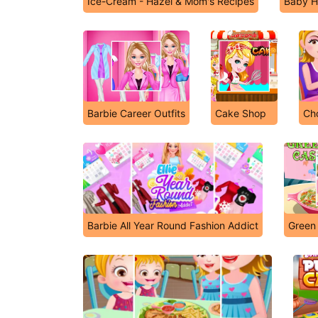
Ice-Cream - Hazel & Mom's Recipes
Baby H
Barbie Career Outfits
Cake Shop
Ch
Barbie All Year Round Fashion Addict
Green