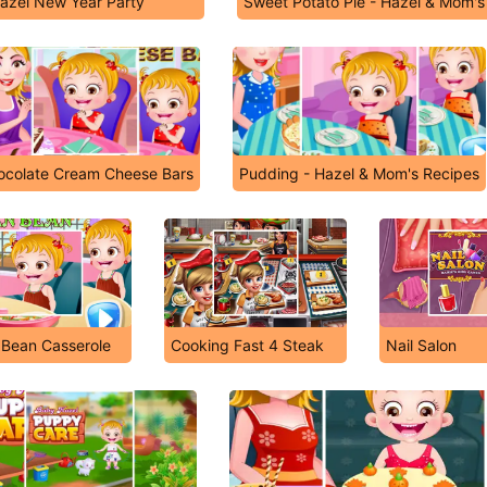
azel New Year Party
Sweet Potato Pie - Hazel & Mom's
ocolate Cream Cheese Bars
Pudding - Hazel & Mom's Recipes
 Bean Casserole
Cooking Fast 4 Steak
Nail Salon