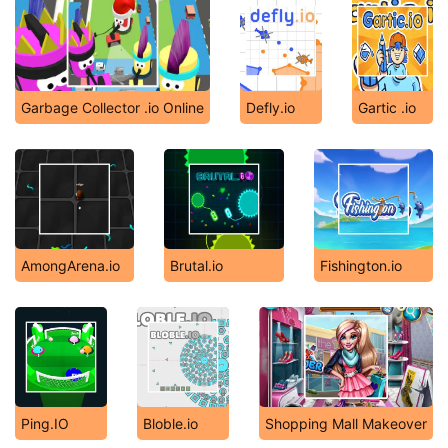
Garbage Collector .io Online
Defly.io
Gartic .io
AmongArena.io
Brutal.io
Fishington.io
Ping.IO
Bloble.io
Shopping Mall Makeover