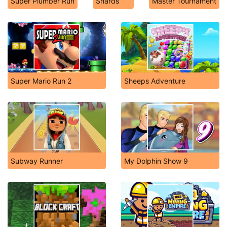
Super Plumber Run
Shards
Master Tournament
Super Mario Run 2
Sheeps Adventure
Subway Runner
My Dolphin Show 9