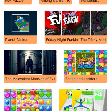
Hex Puzzle
Among Us: Ben 10
Wanderlust
Planet Clicker
Friday Night Funkin': The Tricky Mod
The Malevolent Mansion of Evil
Snake and Ladders