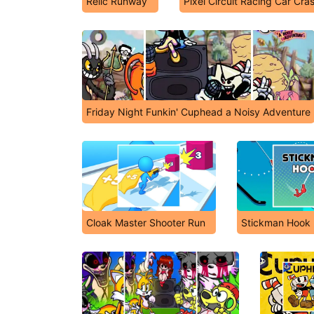
Relic Runway
Pixel Circuit Racing Car Cra
Friday Night Funkin' Cuphead a Noisy Adventure
Cloak Master Shooter Run
Stickman Hook