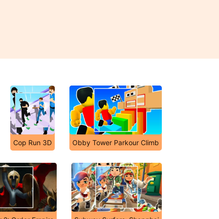
Cop Run 3D
Obby Tower Parkour Climb