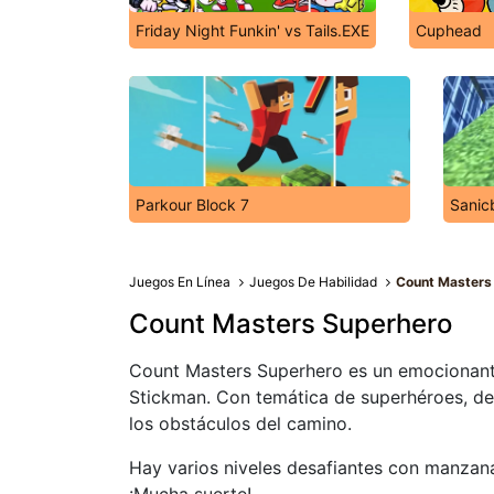
Friday Night Funkin' vs Tails.EXE
Cuphead
Parkour Block 7
Sanicb
Juegos En Línea
Juegos De Habilidad
Count Masters
Count Masters Superhero
Count Masters Superhero es un emocionant
Stickman. Con temática de superhéroes, deb
los obstáculos del camino.
Hay varios niveles desafiantes con manzan