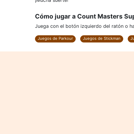
¡Mucha suerte!
Cómo jugar a Count Masters Su
Juega con el botón izquierdo del ratón o haz
Juegos de Parkour
Juegos de Stickman
J