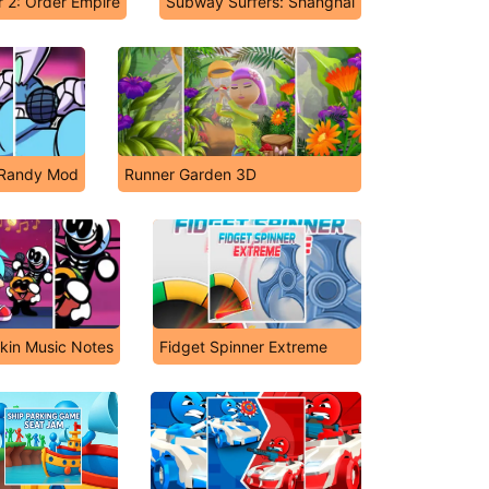
r 2: Order Empire
Subway Surfers: Shanghai
s Randy Mod
Runner Garden 3D
nkin Music Notes
Fidget Spinner Extreme