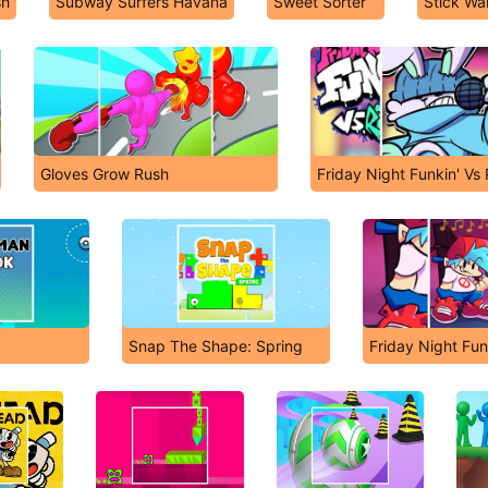
sh
Subway Surfers Havana
Sweet Sorter
Stick Wa
Gloves Grow Rush
Friday Night Funkin' V
Snap The Shape: Spring
Friday Night Fu