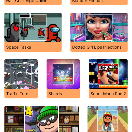
Hair Challenge Online
Bomber Friends
Space Tasks
Dotted Girl Lips Injections
Traffic Turn
Shards
Super Mario Run 2