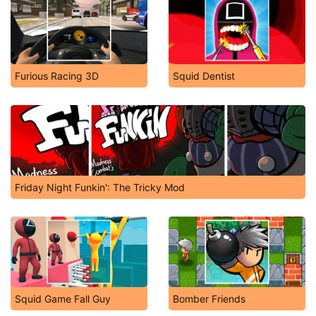
Furious Racing 3D
Squid Dentist
Friday Night Funkin': The Tricky Mod
Squid Game Fall Guy
Bomber Friends