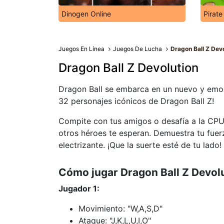
Dinogen Online
Pirate
Juegos En Línea
Juegos De Lucha
Dragon Ball Z Dev
Dragon Ball Z Devolution
Dragon Ball se embarca en un nuevo y emoci
32 personajes icónicos de Dragon Ball Z!
Compite con tus amigos o desafía a la CPU
otros héroes te esperan. Demuestra tu fuerz
electrizante. ¡Que la suerte esté de tu lado!
Cómo jugar Dragon Ball Z Devol
Jugador 1:
Movimiento: "W,A,S,D"
Ataque: "J,K,L,U,I,O"