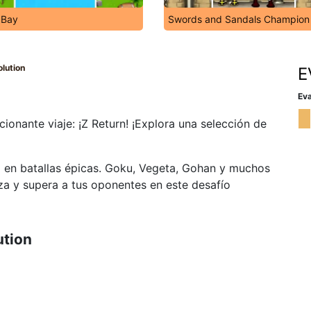
 Bay
Swords and Sandals Champion 
olution
E
Eva
onante viaje: ¡Z Return! ¡Explora una selección de
 en batallas épicas. Goku, Vegeta, Gohan y muchos
a y ​​supera a tus oponentes en este desafío
ution