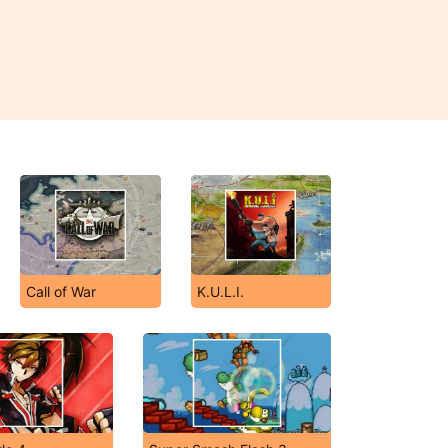
Call of War
K.U.L.I.