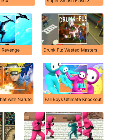
le 4
Super Smash Flash 3
a Revenge
Drunk Fu: Wasted Masters
hat with Naruto
Fall Boys Ultimate Knockout