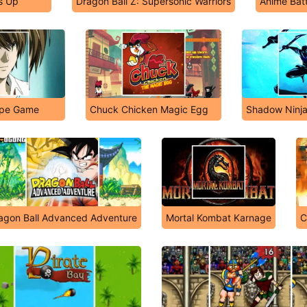
ss Up
Dragon Ball Z: Supersonic Warriors
Anime Batt
ype Game
Chuck Chicken Magic Egg
Shadow Ninj
agon Ball Advanced Adventure
Mortal Kombat Karnage
C