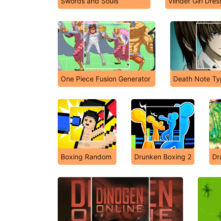
Swords and Souls
Vlinder Girl Dre
One Piece Fusion Generator
Death Note T
Boxing Random
Drunken Boxing 2
Dr