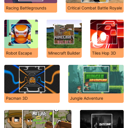
Racing Battlegrounds
Critical Combat Battle Royale
Robot Escape
Minecraft Builder
Tiles Hop 3D
Pacman 3D
Jungle Adventure