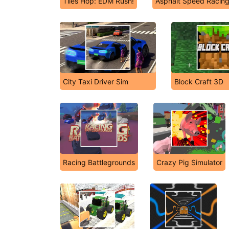
Tiles Hop: EDM Rush!
Asphalt Speed Racin
City Taxi Driver Sim
Block Craft 3D
Racing Battlegrounds
Crazy Pig Simulator