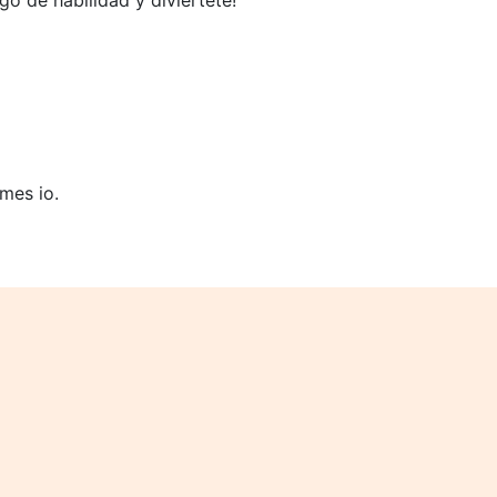
ego de habilidad y diviértete!
mes io.