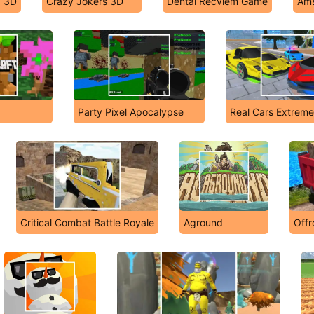
g 3D
Crazy Jokers 3D
Dental Recviem Game
Ams
Party Pixel Apocalypse
Real Cars Extreme
Critical Combat Battle Royale
Aground
Offr