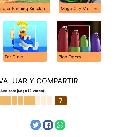
ractor Farming Simulator
Mega City Missions
Ear Clinic
Blob Opera
VALUAR Y COMPARTIR
luar este juego (3 votos):
7