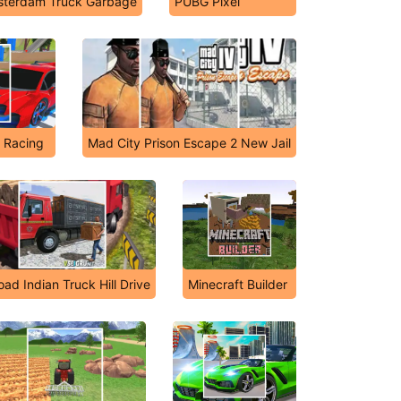
terdam Truck Garbage
PUBG Pixel
 Racing
Mad City Prison Escape 2 New Jail
oad Indian Truck Hill Drive
Minecraft Builder