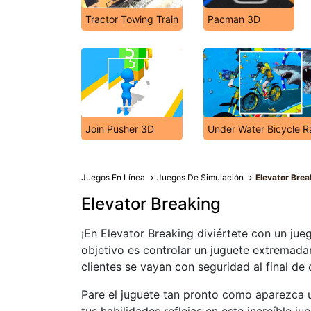
Tractor Towing Train
Pacman 3D
Join Pusher 3D
Under Water Bicycle R
Juegos En Línea
Juegos De Simulación
Elevator Brea
Elevator Breaking
¡En Elevator Breaking diviértete con un ju
objetivo es controlar un juguete extremad
clientes se vayan con seguridad al final de 
Pare el juguete tan pronto como aparezca u