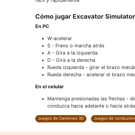
fácil y rápidamente.
Cómo jugar Excavator Simulato
En PC
W-acelerar
S - Freno o marcha atrás
A - Gira a la izquierda
D - Gira a la derecha
Rueda izquierda - girar el brazo mecá
Rueda derecha - acelerar el brazo me
En el celular
Mantenga presionadas las flechas - d
conduzca hacia adelante o hacia atrás
Juegos de Camiones 3D
Juegos de conductor