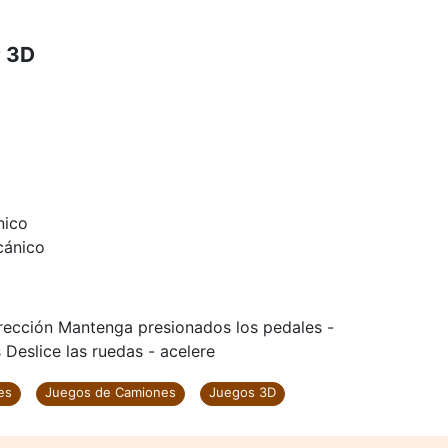
r 3D
nico
cánico
irección Mantenga presionados los pedales -
 Deslice las ruedas - acelere
es
Juegos de Camiones
Juegos 3D