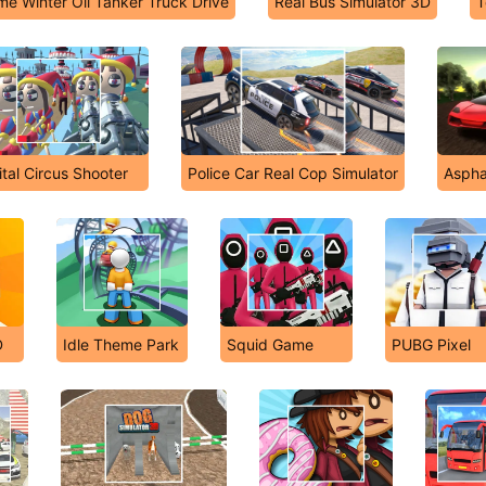
me Winter Oil Tanker Truck Drive
Real Bus Simulator 3D
T
ital Circus Shooter
Police Car Real Cop Simulator
Aspha
D
Idle Theme Park
Squid Game
PUBG Pixel