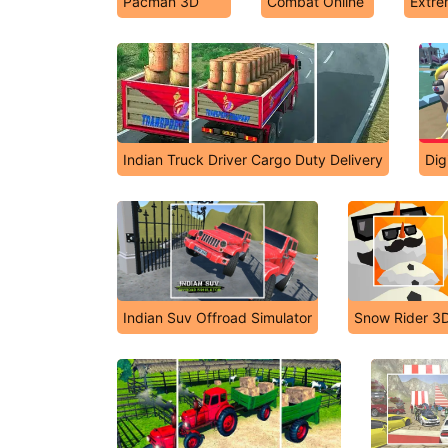
Pacman 3D
Combat Online
Extre
Indian Truck Driver Cargo Duty Delivery
Dig
Indian Suv Offroad Simulator
Snow Rider 3