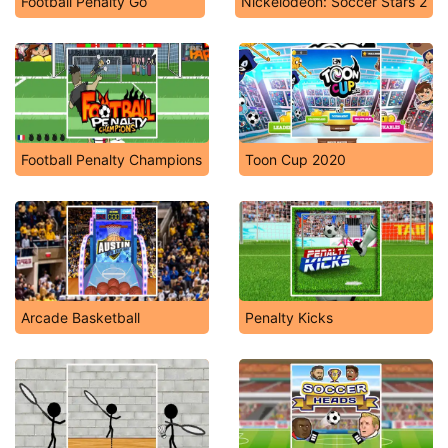
Football Penalty Go
Nickelodeon: Soccer Stars 2
Football Penalty Champions
Toon Cup 2020
Arcade Basketball
Penalty Kicks