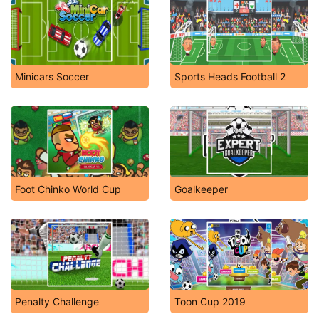
Minicars Soccer
Sports Heads Football 2
Foot Chinko World Cup
Goalkeeper
Penalty Challenge
Toon Cup 2019