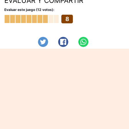
EVALUAR Y COMPARTIR
Evaluar este juego (12 votos):
8