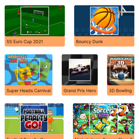
SS Euro Cup 2021
Bouncy Dunk
Super Heads Carnival
Grand Prix Hero
3D Bowling