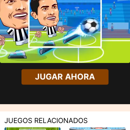
JUGAR AHORA
JUEGOS RELACIONADOS