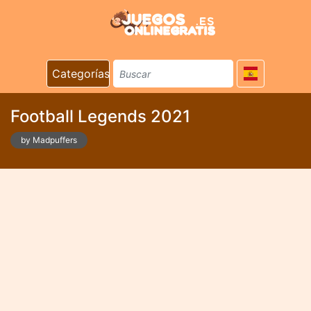
Categorías
Football Legends 2021
by Madpuffers