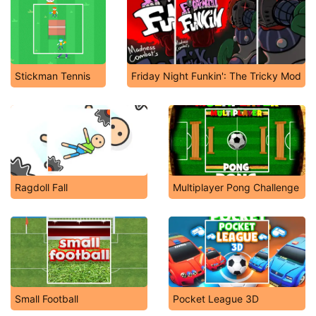
Stickman Tennis
Friday Night Funkin': The Tricky Mod
Ragdoll Fall
Multiplayer Pong Challenge
Small Football
Pocket League 3D