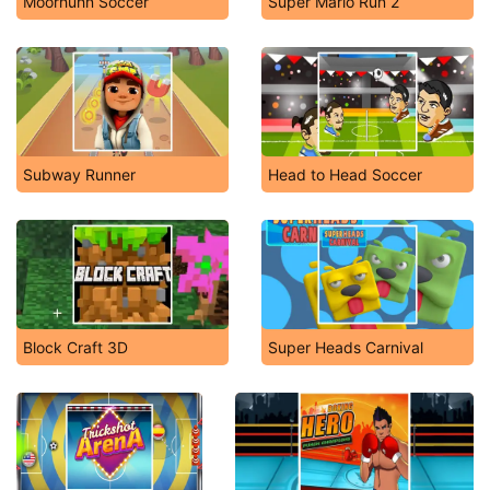
Moorhuhn Soccer
Super Mario Run 2
Subway Runner
Head to Head Soccer
Block Craft 3D
Super Heads Carnival