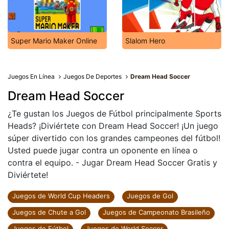
Super Mario Maker Online
Slalom Hero
Juegos En Línea
Juegos De Deportes
Dream Head Soccer
Dream Head Soccer
¿Te gustan los Juegos de Fútbol principalmente Sports
Heads? ¡Diviértete con Dream Head Soccer! ¡Un juego
súper divertido con los grandes campeones del fútbol!
Usted puede jugar contra un oponente en línea o
contra el equipo. - Jugar Dream Head Soccer Gratis y
Diviértete!
Juegos de World Cup Headers
Juegos de Gol
Juegos de Chute a Gol
Juegos de Campeonato Brasileño
Juegos de Fútbol
Juegos de World Soccer