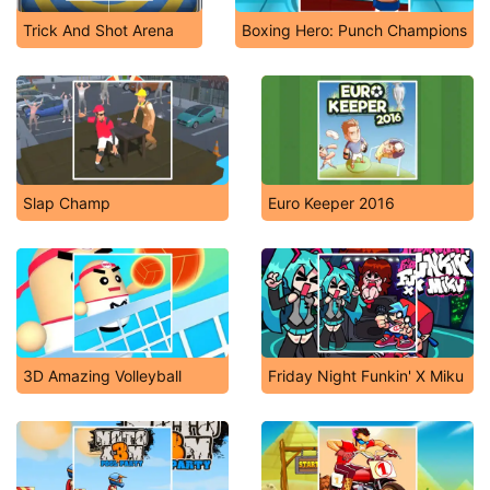
Trick And Shot Arena
Boxing Hero: Punch Champions
Slap Champ
Euro Keeper 2016
3D Amazing Volleyball
Friday Night Funkin' X Miku