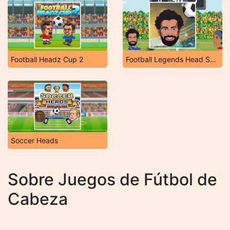
Football Headz Cup 2
Football Legends Head Soccer
Soccer Heads
Sobre Juegos de Fútbol de
Cabeza