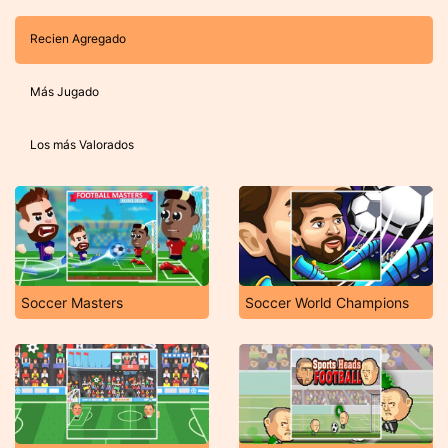
Recien Agregado
Más Jugado
Los más Valorados
Soccer Masters
Soccer World Champions