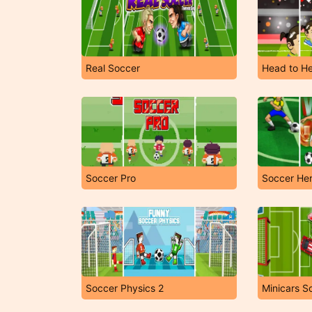
Real Soccer
Head to H
Soccer Pro
Soccer He
Soccer Physics 2
Minicars S