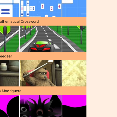
athematical Crossword
reegear
a Madriguera