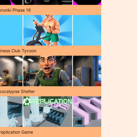
prunki Phase 16
itness Club Tycoon
pocalypse Shelter
replication Game