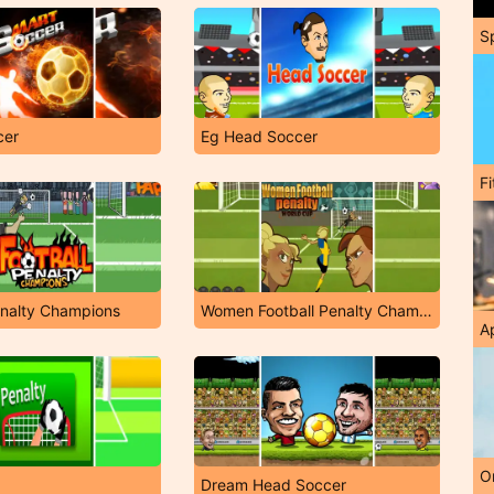
S
cer
Eg Head Soccer
F
enalty Champions
Women Football Penalty Champions
A
O
Dream Head Soccer