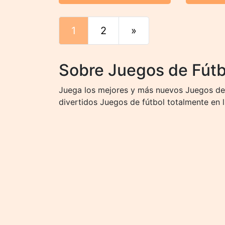
1
2
»
Final
Sobre Juegos de Fútb
Juega los mejores y más nuevos Juegos de f
divertidos Juegos de fútbol totalmente en l