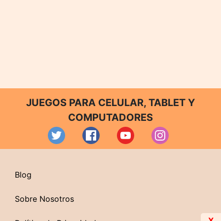
JUEGOS PARA CELULAR, TABLET Y
COMPUTADORES
Blog
Sobre Nosotros
X