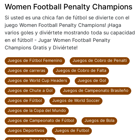
Women Football Penalty Champions
Si usted es una chica fan de fútbol se divierte con el
juego Women Football Penalty Champions! ¡Haga
varios goles y diviértete mostrando toda su capacidad
en el fútbol! - Jugar Women Football Penalty
Champions Gratis y Diviértete!
Juegos de Fútbol Femenino
Juegos de Cobro de Penalti
Juegos de carreras
Juegos de Cobro de Falta
Juegos de World Cup Headers
Juegos de Gol
Juegos de Chute a Gol
Juegos de Campeonato Brasileño
Juegos de Fútbol
Juegos de World Soccer
Juegos de la Copa del Mundo
Juegos de Campeonato de Fútbol
Juegos de Bola
Juegos Deportivos
Juegos de Futbol