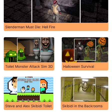
Slenderman Must Die: Hell Fire
Toilet Monster Attack Sim 3D
Halloween Survival
Steve and Alex Skibidi Toilet
Skibidi in the Backrooms