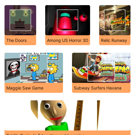
The Doors
Among US Horror 3D
Relic Runway
Maggie Saw Game
Subway Surfers Havana