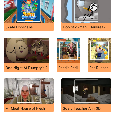
Skate Hooligans
Dop Stickman - Jailbreak
One Night At Flumpty's 2
Pearl's Peril
Pet Runner
Mr Meat House of Flesh
Scary Teacher Ann 3D