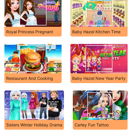
Royal Princess Pregnant
Baby Hazel Kitchen Time
Restaurant And Cooking
Baby Hazel New Year Party
Sisters Winter Holiday Drama
Carley Fun Tattoo