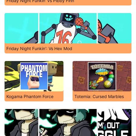
Friday Night Funkin' vs Pibby Finn
Friday Night Funkin': Vs Hex Mod
Kogama Phantom Force
Totemia: Cursed Marbles