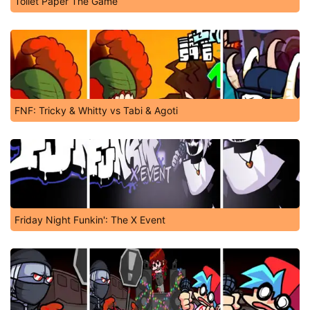
Toilet Paper The Game
FNF: Tricky & Whitty vs Tabi & Agoti
Friday Night Funkin': The X Event