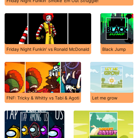
Friday Night Funkin' Smoke 'Em Out Struggle!
Friday Night Funkin' vs Ronald McDonald
Black Jump
FNF: Tricky & Whitty vs Tabi & Agoti
Let me grow