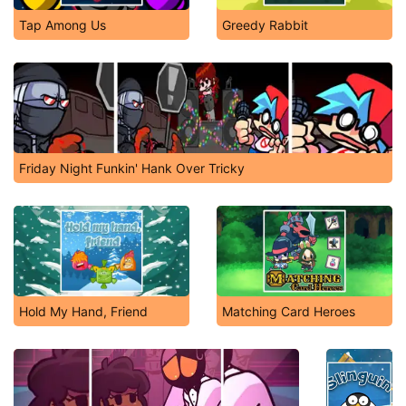
Tap Among Us
Greedy Rabbit
Friday Night Funkin' Hank Over Tricky
Hold My Hand, Friend
Matching Card Heroes