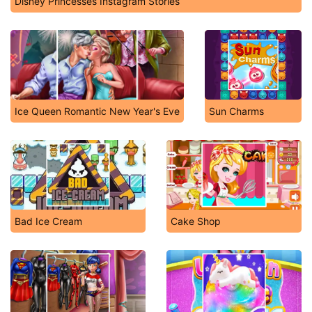
Disney Princesses Instagram Stories
Ice Queen Romantic New Year's Eve
Sun Charms
Bad Ice Cream
Cake Shop