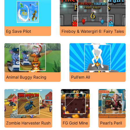
Eg Save Pilot
Fireboy & Watergirl 6: Fairy Tales
Animal Buggy Racing
Pull'em All
Zombie Harvester Rush
FG Gold Mine
Pearl's Peril