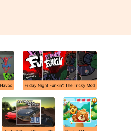
 Havoc
Friday Night Funkin': The Tricky Mod