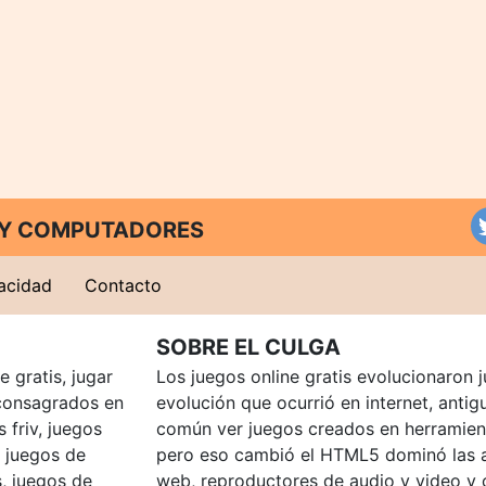
T Y COMPUTADORES
vacidad
Contacto
SOBRE EL CULGA
 gratis, jugar
Los juegos online gratis evolucionaron j
consagrados en
evolución que ocurrió en internet, anti
 friv, juegos
común ver juegos creados en herramien
, juegos de
pero eso cambió el HTML5 dominó las a
, juegos de
web, reproductores de audio y video y