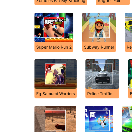
Zombies Eat My Stocking
Ragdoll Fall
Super Mario Run 2
Subway Runner
Re
Eg Samurai Warriors
Police Traffic