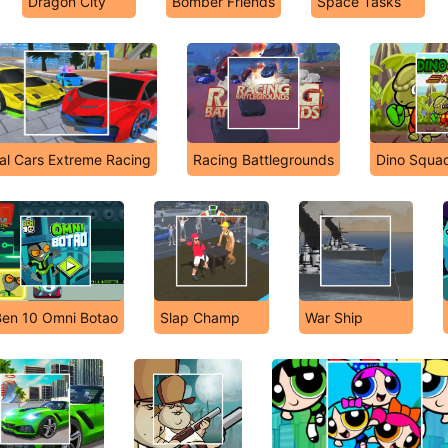
Dragon City
Bomber Friends
Space Tasks
al Cars Extreme Racing
Racing Battlegrounds
Dino Squa
Ben 10 Omni Botao
Slap Champ
War Ship