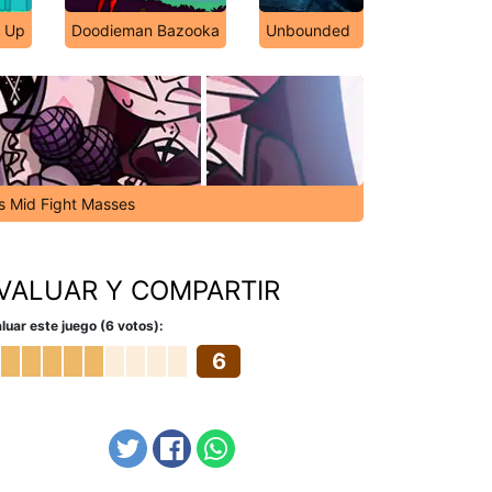
s Up
Doodieman Bazooka
Unbounded
's Mid Fight Masses
VALUAR Y COMPARTIR
luar este juego (6 votos):
6