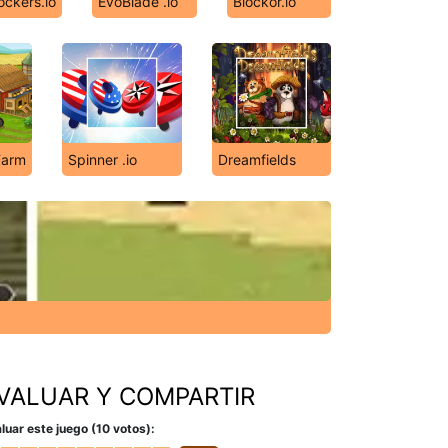
ockers.io
EvoBlade .io
Blockor.io
Farm
Spinner .io
Dreamfields
VALUAR Y COMPARTIR
luar este juego (10 votos):