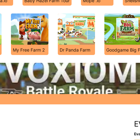
a.io
Baby Hazel Farm Tour
Mope .io
Shellsh
My Free Farm 2
Dr Panda Farm
Goodgame Big 
E
Eva