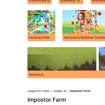
Pokeclicker.io
SnakeBus .io
Wormani
Fazenda Feliz
Adventure Bedtime Stories
Voxiom.io
Juegos En Línea
Juegos .Io
Impostor Farm
Impostor Farm