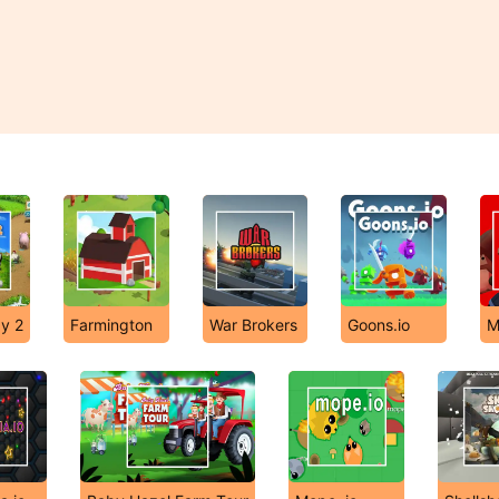
y 2
Farmington
War Brokers
Goons.io
M