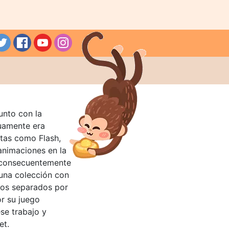
unto con la
guamente era
tas como Flash,
nimaciones en la
 consecuentemente
 una colección con
llos separados por
or su juego
se trabajo y
et.