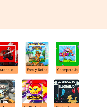
urder .io
Family Relics
Chompers .io