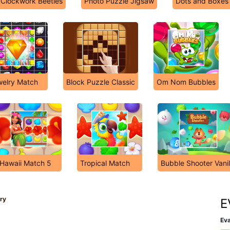
Clockwork Beetles
Photo Puzzle Jigsaw
Dots and Boxes
elry Match
Block Puzzle Classic
Om Nom Bubbles
Hawaii Match 5
Tropical Match
Bubble Shooter Vanil
ry
E
Eva