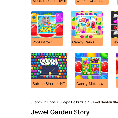
Block Puzzle Jewel
Cookie Crush 2
Pool Party 3
Candy Rain 6
Jew
Bubble Shooter HD
Candy Match 4
Juegos En Línea
Juegos De Puzzle
Jewel Garden Sto
Jewel Garden Story