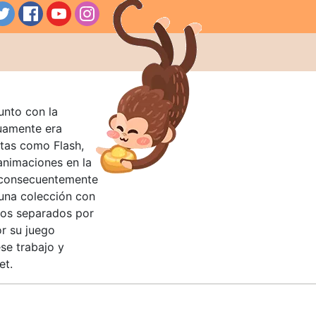
unto con la
guamente era
tas como Flash,
nimaciones en la
 consecuentemente
 una colección con
llos separados por
or su juego
se trabajo y
et.