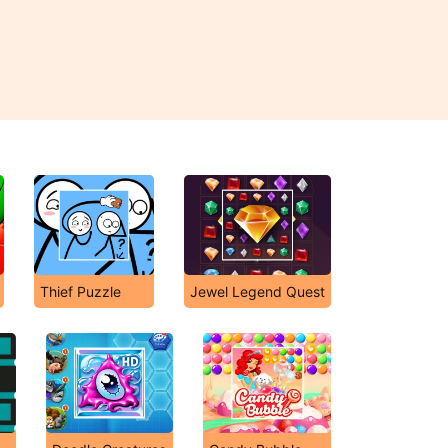
Thief Puzzle
Jewel Legend Quest