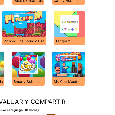
Doodle Creatures
Candy Bubble
Pichon: The Bouncy Bird
Tangram
la
Smarty Bubbles
Mr. Cop Master
VALUAR Y COMPARTIR
luar este juego (10 votos):