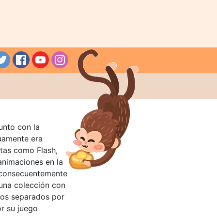
unto con la
guamente era
tas como Flash,
nimaciones en la
 consecuentemente
 una colección con
llos separados por
or su juego