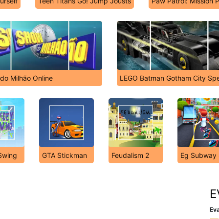
urself
Teen Titans Go! Jump Jousts
Paw Patrol: Mission 
do Milhão Online
LEGO Batman Gotham City Sp
Swing
GTA Stickman
Feudalism 2
Eg Subway 
E
Eva