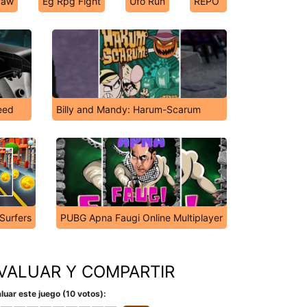
Paw
Eg Rpg Fight
Ufo Run
REPO
eed
Billy and Mandy: Harum-Scarum
Surfers
PUBG Apna Faugi Online Multiplayer
VALUAR Y COMPARTIR
luar este juego (10 votos):